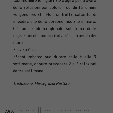
testimoniare le ingiustizie e agire per trovare
delle soluzioni per coloro i cui diritti umani
vengono violati. Non si tratta soltanto di
impedire che delle persone muoiano in mare.
C’è un problema globale sul tema delle
migrazioni che non si risolverà costruendo dei
muri».
*nave a Gaza
**ogni imbarco può durare dalle 6 alle 9
settimane, oppure prevedere 2 o 3 rotazioni
da tre settimane.
Traduzione: Mariagrazia Pastore
AQUARIUS
SAR
SOS MEDITERRANEE
TAGS: