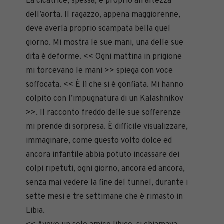
La cicatrice, spessa, è proprio all’altezza
dell’aorta. Il ragazzo, appena maggiorenne,
deve averla proprio scampata bella quel
giorno. Mi mostra le sue mani, una delle sue
dita è deforme. << Ogni mattina in prigione
mi torcevano le mani >> spiega con voce
soffocata. << È lì che si è gonfiata. Mi hanno
colpito con l’impugnatura di un Kalashnikov
>>. Il racconto freddo delle sue sofferenze
mi prende di sorpresa. È difficile visualizzare,
immaginare, come questo volto dolce ed
ancora infantile abbia potuto incassare dei
colpi ripetuti, ogni giorno, ancora ed ancora,
senza mai vedere la fine del tunnel, durante i
sette mesi e tre settimane che è rimasto in
Libia.