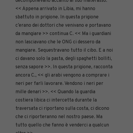
decomponevano accanto al suo materasso.
<< Appena arrivato in Libia, mi hanno
sbattuto in prigione. In questa prigione
c’erano dei dottori che venivano e portavano
da mangiare >> continua C. << Ma i guardiani
non lasciavano che le ONG ci dessero da
mangiare. Sequestravano tutto il cibo. E a noi
ci davano solo la pasta, degli spaghetti bolliti,
senza sapore >>. In questa prigione, racconta
ancora C., << gli arabi vengono a comprare i
neri per farli lavorare. Vendono i neri per
mille denari >>. << Quando la guardia
costiera libica ci intercetta durante la
traversata ci riportano sulla costa, ci dicono
che ci riporteranno nel nostro paese. Ma
tutto quello che fanno è venderci a qualcun